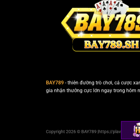
BAY789
- thiên đường trò chơi, cá cược x
gia nhận thưởng cực lớn ngay trong hôm n
Copyright 2026 © BAY789 |https://plav.co.in/