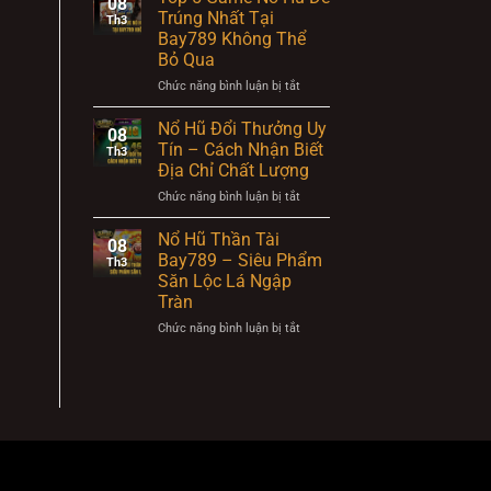
08
Online
Lượng
Trúng Nhất Tại
Th3
Rút
Dễ
Bay789 Không Thể
Tiền
Trúng
Bỏ Qua
Nhanh
Tại
–
Chức năng bình luận bị tắt
Bay789
ở
Giải
Top
Trí
5
Nổ Hũ Đổi Thưởng Uy
08
Tuyệt
Game
Tín – Cách Nhận Biết
Th3
Vời
Nổ
Địa Chỉ Chất Lượng
Tại
Hũ
Chức năng bình luận bị tắt
Bay789
ở
Dễ
Nổ
Trúng
Hũ
Nhất
Nổ Hũ Thần Tài
08
Đổi
Tại
Bay789 – Siêu Phẩm
Th3
Thưởng
Bay789
Săn Lộc Lá Ngập
Uy
Không
Tràn
Tín
Thể
–
Chức năng bình luận bị tắt
Bỏ
ở
Cách
Qua
Nổ
Nhận
Hũ
Biết
Thần
Địa
Tài
Chỉ
Bay789
Chất
–
Lượng
Siêu
Phẩm