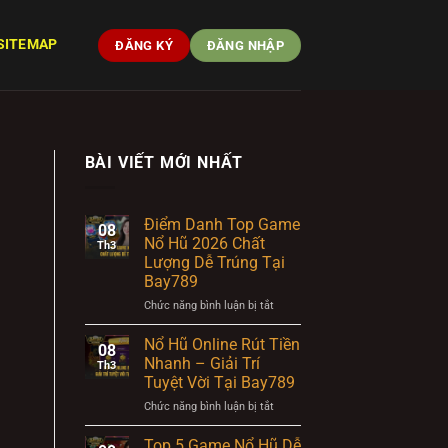
SITEMAP
ĐĂNG KÝ
ĐĂNG NHẬP
BÀI VIẾT MỚI NHẤT
Điểm Danh Top Game
08
Nổ Hũ 2026 Chất
Th3
Lượng Dễ Trúng Tại
Bay789
Chức năng bình luận bị tắt
ở
Điểm
Danh
Nổ Hũ Online Rút Tiền
08
Top
Nhanh – Giải Trí
Th3
Game
Tuyệt Vời Tại Bay789
Nổ
Chức năng bình luận bị tắt
ở
Hũ
Nổ
2026
Hũ
Chất
Top 5 Game Nổ Hũ Dễ