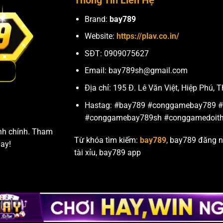
Brand:
bay789
Website:
https://plav.co.in/
SĐT:
0909075627
Email:
bay789sh@gmail.com
Địa chỉ:
195 Đ. Lê Văn Việt, Hiệp Phú, 
Hastag:
#bay789 #conggamebay789 #
#conggamebay789sh #conggamedoit
anh chính. Tham
Từ khóa tìm kiếm:
bay789
, bay789 đăng n
ay!
tài xỉu, bay789 app