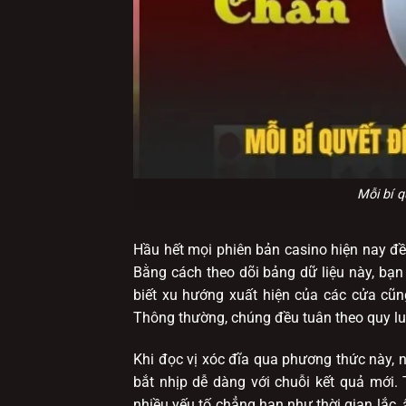
Mỗi bí q
Hầu hết mọi phiên bản casino hiện nay đ
Bằng cách theo dõi bảng dữ liệu này, bạn
biết xu hướng xuất hiện của các cửa cũn
Thông thường, chúng đều tuân theo quy luậ
Khi đọc vị xóc đĩa qua phương thức này, 
bắt nhịp dễ dàng với chuỗi kết quả mới.
nhiều yếu tố chẳng hạn như thời gian lắc,