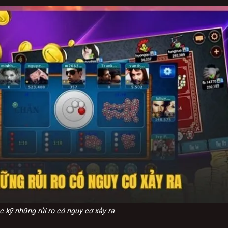
 kỹ những rủi ro có nguy cơ xảy ra