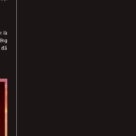
m là
iếng
ẻ đã