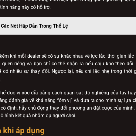
ính năng này có hỗ trợ.
í Các Nét Hấp Dẫn Trong Thể Lệ
m khi mỗi dealer sẽ có sự khác nhau về lực lắc, thời gian lắc
 quen riêng và bạn chỉ có thể nhận ra nếu chịu khó theo dõi.
 có nhiều sự thay đổi. Ngược lại, nếu chỉ lắc nhẹ trong thời 
.
 thể đọc vị xóc đĩa bằng cách quan sát độ nghiêng của tay ha
 dàng đánh giá về khả năng “ôm vị” và đưa ra cho mình sự lựa 
ay cố định, hãy chủ động thay đổi phương án đặt cược của mình.
 mô hình kết quả nhằm dụ người chơi.
a khi áp dụng