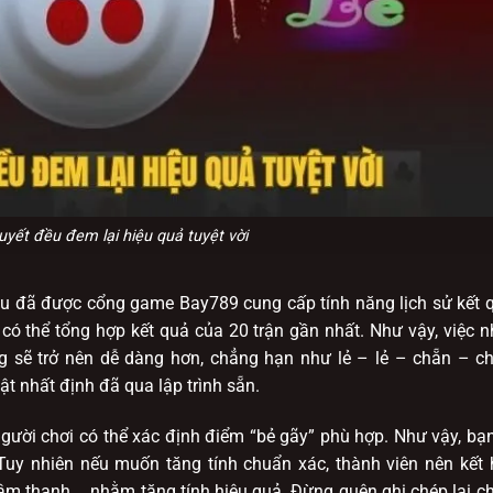
uyết đều đem lại hiệu quả tuyệt vời
ều đã được cổng game Bay789 cung cấp tính năng lịch sử kết 
 có thể tổng hợp kết quả của 20 trận gần nhất. Như vậy, việc 
g sẽ trở nên dễ dàng hơn, chẳng hạn như lẻ – lẻ – chẵn – c
t nhất định đã qua lập trình sẵn.
người chơi có thể xác định điểm “bẻ gãy” phù hợp. Như vậy, bạ
 Tuy nhiên nếu muốn tăng tính chuẩn xác, thành viên nên kết
 âm thanh,… nhằm tăng tính hiệu quả. Đừng quên ghi chép lại c