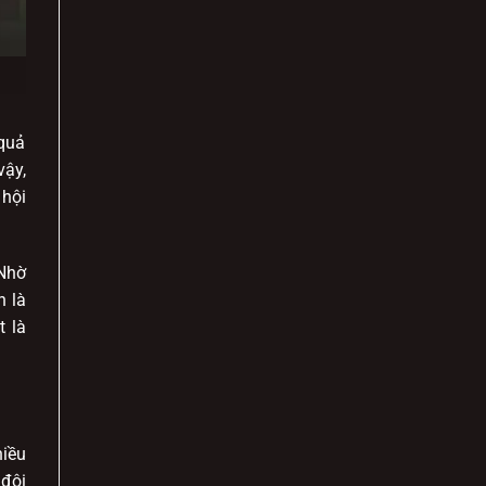
 quả
vậy,
 hội
 Nhờ
h là
t là
hiều
 đội