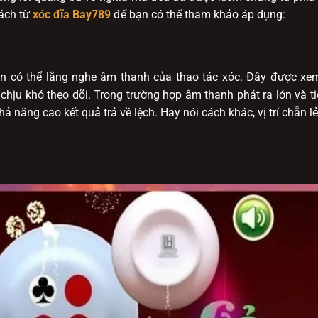
cách từ
xóc đĩa Bay789
để bạn có thể tham khảo áp dụng:
àn có thể lắng nghe âm thanh của thao tác xóc. Đây được xe
chịu khó theo dõi. Trong trường hợp âm thanh phát ra lớn và t
 năng cao kết quả trả về lệch. Hay nói cách khác, vị trí chẵn l