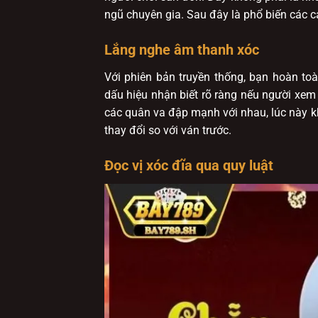
ngũ chuyên gia. Sau đây là phổ biến các 
Lắng nghe âm thanh xóc
Với phiên bản truyền thống, bạn hoàn to
dấu hiệu nhận biết rõ ràng nếu người xem 
các quân va đập mạnh với nhau, lúc này khả
thay đổi so với ván trước.
Đọc vị xóc đĩa qua quy luật