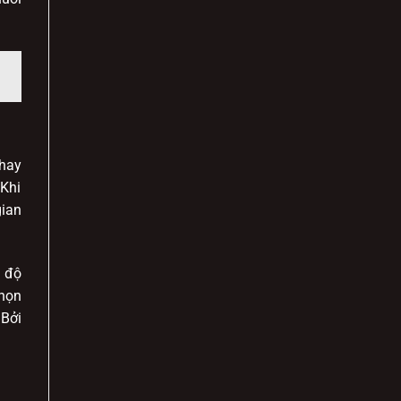
 hay
 Khi
gian
y độ
chọn
 Bởi