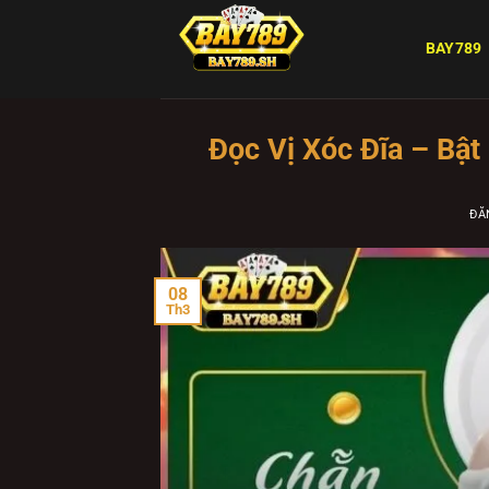
Bỏ
qua
BAY789
nội
dung
Đọc Vị Xóc Đĩa – Bậ
ĐĂ
08
Th3