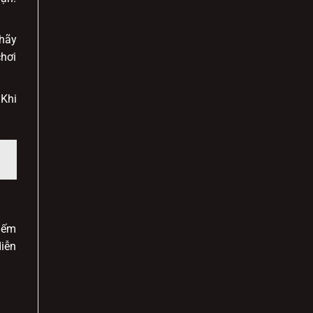
 hãy
chơi
 Khi
hiếm
diễn