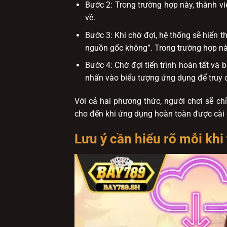
Bước 2: Trong trường hợp này, thành vi
về.
Bước 3: Khi chờ đợi, hệ thống sẽ hiển t
nguồn gốc không”. Trong trường hợp này,
Bước 4: Chờ đợi tiến trình hoàn tất và 
nhấn vào biểu tượng ứng dụng để truy 
Với cả hai phương thức, người chơi sẽ ch
cho đến khi ứng dụng hoàn toàn được cài 
Lưu ý cần hiểu rõ mỗi khi