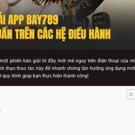
ột phiên bản giải trí đầy mới mẻ ngay trên điện thoại của m
ành thạo thao tác này để nhanh chóng tận hưởng ứng dụng mới
ề quy trình giúp bạn thực hiện thành công!
Z