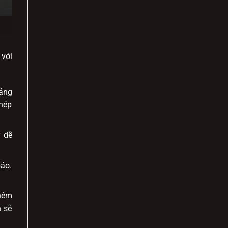
 với
tảng
phép
ỳ dễ
báo.
thêm
h sẽ