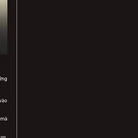
hững
 vào
h mà
bạn.