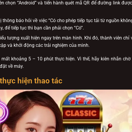
ên chọn “Android” và tiến hành quét mã QR để đường link được
hị thông báo hỏi về việc “Có cho phép tiếp tục tải từ nguồn khôn
 để tiếp tục thì bạn cần phải chọn “Có”.
biểu tượng xuất hiện ngay trên màn hình. Khi đó, thành viên chỉ 
cập và khởi động các trải nghiệm của mình.
ỉ mất khoảng 5 – 10 phút thực hiện. Vì thế, hãy kiên nhẫn chờ
đặt về máy.
 thực hiện thao tác