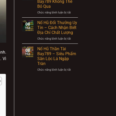
Bay789 Không Thể
Tiền
Trúng
Bỏ Qua
Nhanh
Tại
–
Chức năng bình luận bị tắt
Bay789
ở
Giải
Top
Trí
5
Nổ Hũ Đổi Thưởng Uy
08
Tuyệt
Game
Tín – Cách Nhận Biết
Th3
Vời
Nổ
Địa Chỉ Chất Lượng
Tại
Hũ
Chức năng bình luận bị tắt
Bay789
ở
Dễ
Nổ
Trúng
Hũ
Nhất
Nổ Hũ Thần Tài
08
ình.
Đổi
Tại
Bay789 – Siêu Phẩm
Th3
Thưởng
Bay789
Săn Lộc Lá Ngập
. Vì
Uy
Không
Tràn
Tín
Thể
–
Chức năng bình luận bị tắt
Bỏ
ở
Cách
Qua
Nổ
Nhận
Hũ
Biết
Thần
Địa
Tài
Chỉ
Bay789
Chất
–
Lượng
Siêu
Phẩm
Săn
Lộc