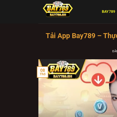
Bỏ
qua
BAY789
nội
dung
Tải App Bay789 – Thự
ĐĂ
08
Th3