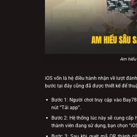
Am hiểu 
iOS vốn là hệ điều hành nhận về lượt đánh 
bước tại đây cũng đã được thiết kế để thuậ
Bước 1: Người chơi truy cập vào Bay7
nút “Tải app”.
Bước 2: Hệ thống lúc này sẽ cung cấp h
thành viên đang sử dụng, bạn chọn “iOS
Bước 3: Sau khi quét mã QR thành côn