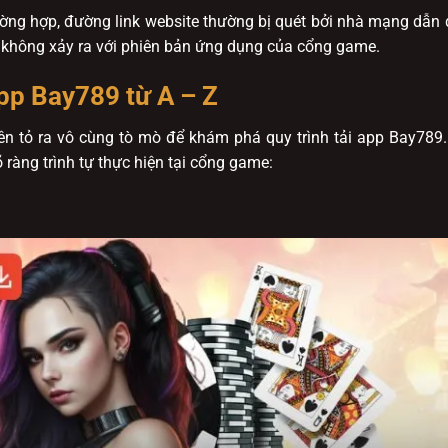
rường hợp, đường link website thường bị quét bởi nhà mạng dẫn
n không xảy ra với phiên bản ứng dụng của cổng game.
app Bay789 từ A – Z
viên tỏ ra vô cùng tò mò để khám phá quy trình tải app Bay789
 ràng trình tự thực hiện tại cổng game: