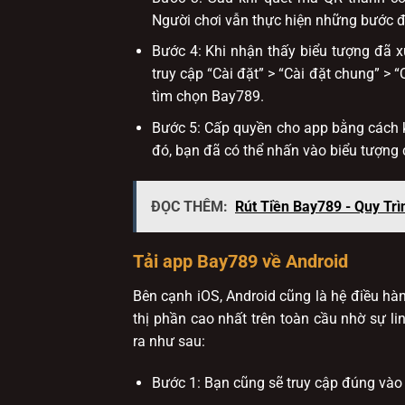
Người chơi vẫn thực hiện những bước đ
Bước 4: Khi nhận thấy biểu tượng đã xu
truy cập “Cài đặt” > “Cài đặt chung” > 
tìm chọn Bay789.
Bước 5: Cấp quyền cho app bằng cách 
đó, bạn đã có thể nhấn vào biểu tượng 
ĐỌC THÊM:
Rút Tiền Bay789 - Quy Tr
Tải app Bay789 về Android
Bên cạnh iOS, Android cũng là hệ điều hà
thị phần cao nhất trên toàn cầu nhờ sự l
ra như sau:
Bước 1: Bạn cũng sẽ truy cập đúng vào