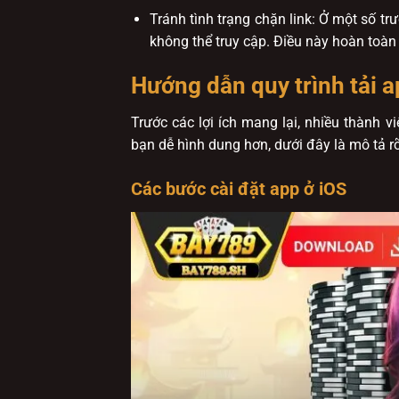
Tránh tình trạng chặn link: Ở một số t
không thể truy cập. Điều này hoàn toà
Hướng dẫn quy trình tải 
Trước các lợi ích mang lại, nhiều thành 
bạn dễ hình dung hơn, dưới đây là mô tả rõ
Các bước cài đặt app ở iOS