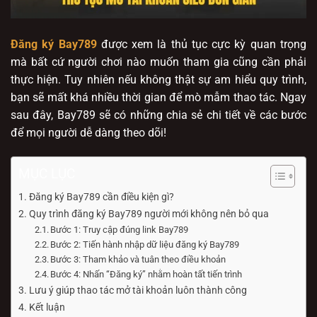
Đăng ký Bay789
được xem là thủ tục cực kỳ quan trọng
mà bất cứ người chơi nào muốn tham gia cũng cần phải
thực hiện. Tuy nhiên nếu không thật sự am hiểu quy trình,
bạn sẽ mất khá nhiều thời gian để mò mẫm thao tác. Ngay
sau đây, Bay789 sẽ có những chia sẻ chi tiết về các bước
để mọi người dễ dàng theo dõi!
MỤC LỤC
Đăng ký Bay789 cần điều kiện gì?
Quy trình đăng ký Bay789 người mới không nên bỏ qua
Bước 1: Truy cập đúng link Bay789
Bước 2: Tiến hành nhập dữ liệu đăng ký Bay789
Bước 3: Tham khảo và tuân theo điều khoản
Bước 4: Nhấn “Đăng ký” nhằm hoàn tất tiến trình
Lưu ý giúp thao tác mở tài khoản luôn thành công
Kết luận