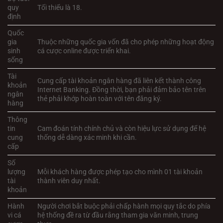
quy
Tối thiểu là 18.
định
Quốc
gia
Thuộc những quốc gia vốn đã cho phép những hoạt động
sinh
cá cược online được triển khai.
sống
Tài
Cung cấp tài khoản ngân hàng đã liên kết thành công
khoản
Internet Banking. Đồng thời, bạn phải đảm bảo tên trên
ngân
thẻ phải khớp hoàn toàn với tên đăng ký.
hàng
Thông
tin
Cam đoán tính chính chủ và còn hiệu lực sử dụng để hệ
cung
thống dễ dàng xác minh khi cần.
cấp
Số
lượng
Mỗi khách hàng được phép tạo cho mình 01 tài khoản
tài
thành viên duy nhất.
khoản
Hành
Người chơi bắt buộc phải chấp hành mọi quy tắc do phía
vi cá
hệ thống đề ra từ đầu rằng tham gia văn minh, trung