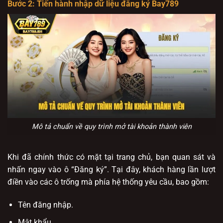
Bước 2: Tiến hành nhập dữ liệu đăng ký Bay789
Mô tả chuẩn về quy trình mở tài khoản thành viên
Khi đã chính thức có mặt tại trang chủ, bạn quan sát và
nhấn ngay vào ô “Đăng ký”. Tại đây, khách hàng lần lượt
điền vào các ô trống mà phía hệ thống yêu cầu, bao gồm:
Tên đăng nhập.
Mật khẩu.