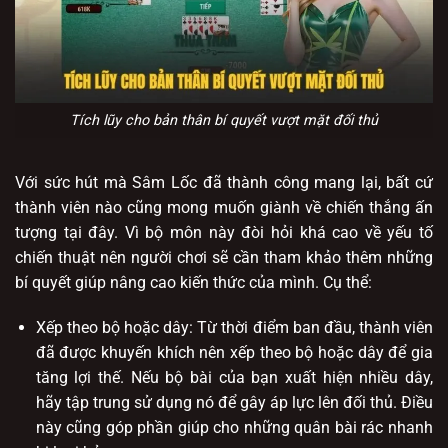
Tích lũy cho bản thân bí quyết vượt mặt đối thủ
Với sức hút mà Sâm Lốc đã thành công mang lại, bất cứ
thành viên nào cũng mong muốn giành về chiến thắng ấn
tượng tại đây. Vì bộ môn này đòi hỏi khá cao về yếu tố
chiến thuật nên người chơi sẽ cần tham khảo thêm những
bí quyết giúp nâng cao kiến thức của mình. Cụ thể:
Xếp theo bộ hoặc dây: Từ thời điểm ban đầu, thành viên
đã được khuyến khích nên xếp theo bộ hoặc dây để gia
tăng lợi thế. Nếu bộ bài của bạn xuất hiện nhiều dây,
hãy tập trung sử dụng nó để gây áp lực lên đối thủ. Điều
này cũng góp phần giúp cho những quân bài rác nhanh