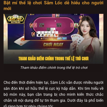
Bật mí thể lệ chơi Sâm Lốc dễ hiểu cho người
mới
Tham khảo điểm chính trong thể lệ trò chơi
Cho đến thời điểm hiện tại, Sâm Lốc vẫn được nhiều người
săn đón khi sở hữu thể lệ cực kỳ hấp dẫn. Khi tìm hiểu về
bộ môn này, bạn cần trang bị cho mình kiến thức chắc
chắn về nội dung để tự tin tham gia. Dưới đây là phổ biến
rõ ràng hơn từ phía chúng tôi: