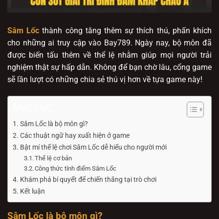
Sâm Lốc
thành công tăng thêm sự thích thú, phấn khích
cho những ai truy cập vào Bay789. Ngày nay, bộ môn đã
được biến tấu thêm về thể lệ nhằm giúp mọi người trải
nghiệm thật sự hấp dẫn. Không để bạn chờ lâu, cổng game
sẽ lần lượt có những chia sẻ thú vị hơn về tựa game này!
MỤC LỤC
Sâm Lốc là bộ môn gì?
Các thuật ngữ hay xuất hiện ở game
Bật mí thể lệ chơi Sâm Lốc dễ hiểu cho người mới
Thể lệ cơ bản
Công thức tính điểm Sâm Lốc
Khám phá bí quyết để chiến thắng tại trò chơi
Kết luận
Sâm Lốc là bộ môn gì?